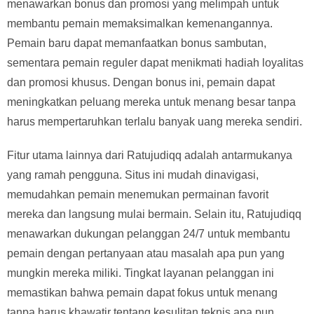
menawarkan bonus dan promosi yang melimpah untuk
membantu pemain memaksimalkan kemenangannya.
Pemain baru dapat memanfaatkan bonus sambutan,
sementara pemain reguler dapat menikmati hadiah loyalitas
dan promosi khusus. Dengan bonus ini, pemain dapat
meningkatkan peluang mereka untuk menang besar tanpa
harus mempertaruhkan terlalu banyak uang mereka sendiri.
Fitur utama lainnya dari Ratujudiqq adalah antarmukanya
yang ramah pengguna. Situs ini mudah dinavigasi,
memudahkan pemain menemukan permainan favorit
mereka dan langsung mulai bermain. Selain itu, Ratujudiqq
menawarkan dukungan pelanggan 24/7 untuk membantu
pemain dengan pertanyaan atau masalah apa pun yang
mungkin mereka miliki. Tingkat layanan pelanggan ini
memastikan bahwa pemain dapat fokus untuk menang
tanpa harus khawatir tentang kesulitan teknis apa pun.