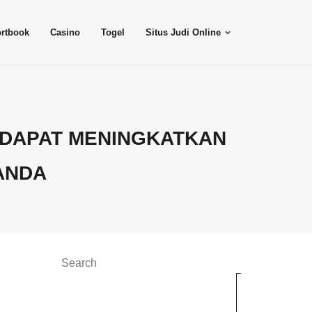
rtbook
Casino
Togel
Situs Judi Online
 DAPAT MENINGKATKAN
ANDA
Search
SEARCH