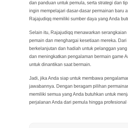
dan panduan untuk pemula, serta strategi dan t
ingin mempelajari dasar-dasar permainan baru 
Rajajudiqq memiliki sumber daya yang Anda but
Selain itu, Rajajudiqq menawarkan serangkaian 
pemain dan menghargai kesetiaan mereka. Dari
berkelanjutan dan hadiah untuk pelanggan yang
dan meningkatkan pengalaman bermain game And
untuk dinantikan saat bermain.
Jadi, jika Anda siap untuk membawa pengalaman 
jawabannya. Dengan beragam pilihan permainan,
memiliki semua yang Anda butuhkan untuk menjadi
perjalanan Anda dari pemula hingga profesional