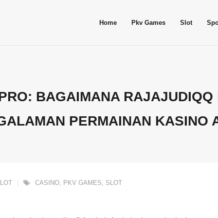
Home
Pkv Games
Slot
Spo
 PRO: BAGAIMANA RAJAJUDIQQ
GALAMAN PERMAINAN KASINO 
LOT
CASINO
,
PKV GAMES
,
SLOT