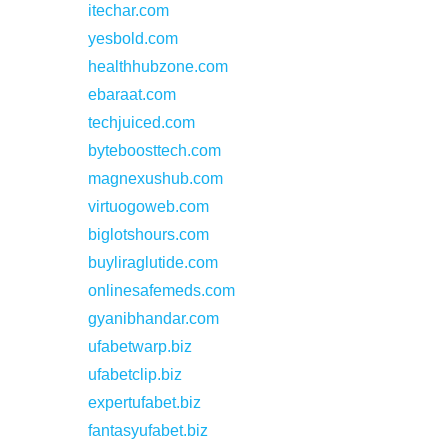
itechar.com
yesbold.com
healthhubzone.com
ebaraat.com
techjuiced.com
byteboosttech.com
magnexushub.com
virtuogoweb.com
biglotshours.com
buyliraglutide.com
onlinesafemeds.com
gyanibhandar.com
ufabetwarp.biz
ufabetclip.biz
expertufabet.biz
fantasyufabet.biz