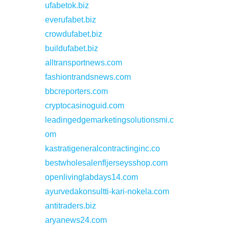
ufabetok.biz
everufabet.biz
crowdufabet.biz
buildufabet.biz
alltransportnews.com
fashiontrandsnews.com
bbcreporters.com
cryptocasinoguid.com
leadingedgemarketingsolutionsmi.c
om
kastratigeneralcontractinginc.co
bestwholesalenfljerseysshop.com
openlivinglabdays14.com
ayurvedakonsultti-kari-nokela.com
antitraders.biz
aryanews24.com