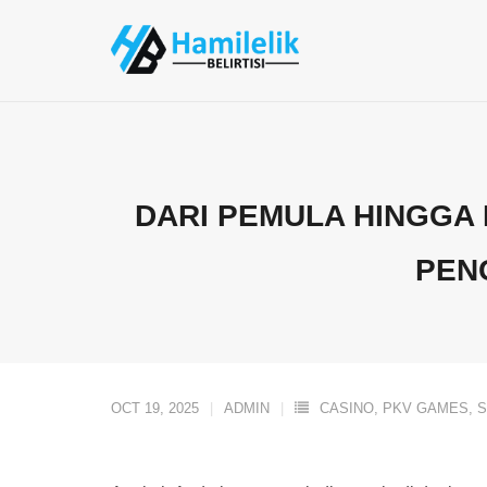
Skip
to
content
DARI PEMULA HINGGA
PEN
OCT 19, 2025
ADMIN
CASINO
,
PKV GAMES
,
S