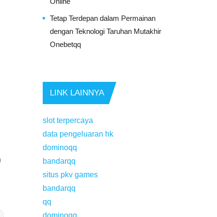
Online
Tetap Terdepan dalam Permainan
dengan Teknologi Taruhan Mutakhir
Onebetqq
LINK LAINNYA
slot terpercaya
data pengeluaran hk
dominoqq
h
bandarqq
situs pkv games
bandarqq
qq
dominoqq