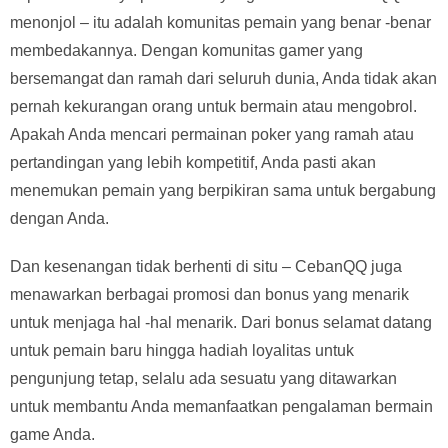
menonjol – itu adalah komunitas pemain yang benar -benar
membedakannya. Dengan komunitas gamer yang
bersemangat dan ramah dari seluruh dunia, Anda tidak akan
pernah kekurangan orang untuk bermain atau mengobrol.
Apakah Anda mencari permainan poker yang ramah atau
pertandingan yang lebih kompetitif, Anda pasti akan
menemukan pemain yang berpikiran sama untuk bergabung
dengan Anda.
Dan kesenangan tidak berhenti di situ – CebanQQ juga
menawarkan berbagai promosi dan bonus yang menarik
untuk menjaga hal -hal menarik. Dari bonus selamat datang
untuk pemain baru hingga hadiah loyalitas untuk
pengunjung tetap, selalu ada sesuatu yang ditawarkan
untuk membantu Anda memanfaatkan pengalaman bermain
game Anda.