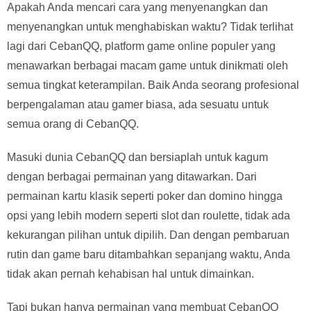
Apakah Anda mencari cara yang menyenangkan dan
menyenangkan untuk menghabiskan waktu? Tidak terlihat
lagi dari CebanQQ, platform game online populer yang
menawarkan berbagai macam game untuk dinikmati oleh
semua tingkat keterampilan. Baik Anda seorang profesional
berpengalaman atau gamer biasa, ada sesuatu untuk
semua orang di CebanQQ.
Masuki dunia CebanQQ dan bersiaplah untuk kagum
dengan berbagai permainan yang ditawarkan. Dari
permainan kartu klasik seperti poker dan domino hingga
opsi yang lebih modern seperti slot dan roulette, tidak ada
kekurangan pilihan untuk dipilih. Dan dengan pembaruan
rutin dan game baru ditambahkan sepanjang waktu, Anda
tidak akan pernah kehabisan hal untuk dimainkan.
Tapi bukan hanya permainan yang membuat CebanQQ