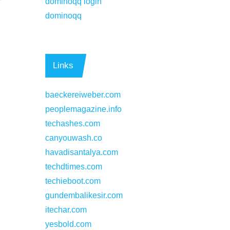
dominoqq login
dominoqq
Links
baeckereiweber.com
peoplemagazine.info
techashes.com
canyouwash.co
havadisantalya.com
techdtimes.com
techieboot.com
gundembalikesir.com
itechar.com
yesbold.com