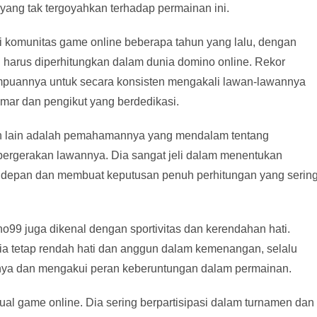
 yang tak tergoyahkan terhadap permainan ini.
i komunitas game online beberapa tahun yang lalu, dengan
 harus diperhitungkan dalam dunia domino online. Rekor
annya untuk secara konsisten mengakali lawan-lawannya
ar dan pengikut yang berdedikasi.
 lain adalah pemahamannya yang mendalam tentang
rgerakan lawannya. Dia sangat jeli dalam menentukan
ke depan dan membuat keputusan penuh perhitungan yang serin
o99 juga dikenal dengan sportivitas dan kerendahan hati.
ia tetap rendah hati dan anggun dalam kemenangan, selalu
ya dan mengakui peran keberuntungan dalam permainan.
al game online. Dia sering berpartisipasi dalam turnamen dan