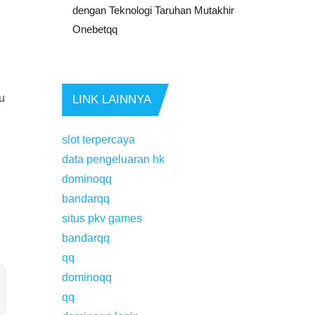
dengan Teknologi Taruhan Mutakhir
Onebetqq
u
LINK LAINNYA
slot terpercaya
data pengeluaran hk
dominoqq
bandarqq
situs pkv games
bandarqq
qq
dominoqq
qq