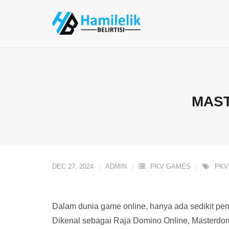
Skip
to
content
MAST
DEC 27, 2024
ADMIN
PKV GAMES
PKV
Dalam dunia game online, hanya ada sedikit pem
Dikenal sebagai Raja Domino Online, Masterdom