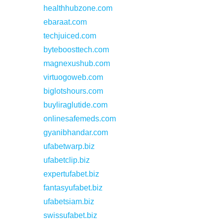
healthhubzone.com
ebaraat.com
techjuiced.com
byteboosttech.com
magnexushub.com
virtuogoweb.com
biglotshours.com
buyliraglutide.com
onlinesafemeds.com
gyanibhandar.com
ufabetwarp.biz
ufabetclip.biz
expertufabet.biz
fantasyufabet.biz
ufabetsiam.biz
swissufabet.biz