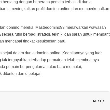
n bersaing dengan beberapa pemain terbaik di dunia.
mbantu meningkatkan profil domino online dan memperkenalkan
pilan domino mereka, Masterdomino99 menawarkan wawasan
a secara rutin berbagi strategi, teknik, dan saran untuk membant
n mencapai tingkat kesuksesan baru.
sejati dalam dunia domino online. Keahliannya yang luar
ng tak tergoyahkan terhadap permainan telah membuatnya
nda pemain berpengalaman atau baru memulai,
ditonton dan dipelajari.
NEXT