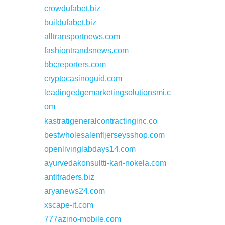
crowdufabet.biz
buildufabet.biz
alltransportnews.com
fashiontrandsnews.com
bbcreporters.com
cryptocasinoguid.com
leadingedgemarketingsolutionsmi.c
om
kastratigeneralcontractinginc.co
bestwholesalenfljerseysshop.com
openlivinglabdays14.com
ayurvedakonsultti-kari-nokela.com
antitraders.biz
aryanews24.com
xscape-it.com
777azino-mobile.com