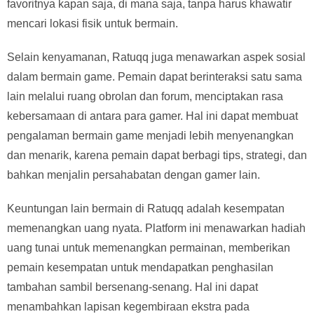
favoritnya kapan saja, di mana saja, tanpa harus khawatir
mencari lokasi fisik untuk bermain.
Selain kenyamanan, Ratuqq juga menawarkan aspek sosial
dalam bermain game. Pemain dapat berinteraksi satu sama
lain melalui ruang obrolan dan forum, menciptakan rasa
kebersamaan di antara para gamer. Hal ini dapat membuat
pengalaman bermain game menjadi lebih menyenangkan
dan menarik, karena pemain dapat berbagi tips, strategi, dan
bahkan menjalin persahabatan dengan gamer lain.
Keuntungan lain bermain di Ratuqq adalah kesempatan
memenangkan uang nyata. Platform ini menawarkan hadiah
uang tunai untuk memenangkan permainan, memberikan
pemain kesempatan untuk mendapatkan penghasilan
tambahan sambil bersenang-senang. Hal ini dapat
menambahkan lapisan kegembiraan ekstra pada