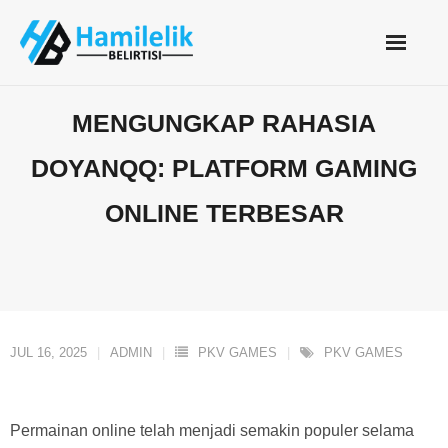
Skip
to
content
MENGUNGKAP RAHASIA
DOYANQQ: PLATFORM GAMING
ONLINE TERBESAR
JUL 16, 2025
ADMIN
PKV GAMES
PKV GAMES
Permainan online telah menjadi semakin populer selama