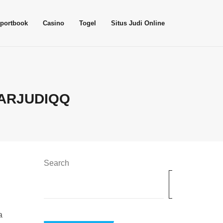
portbook
Casino
Togel
Situs Judi Online
ARJUDIQQ
Search
SEARCH
a