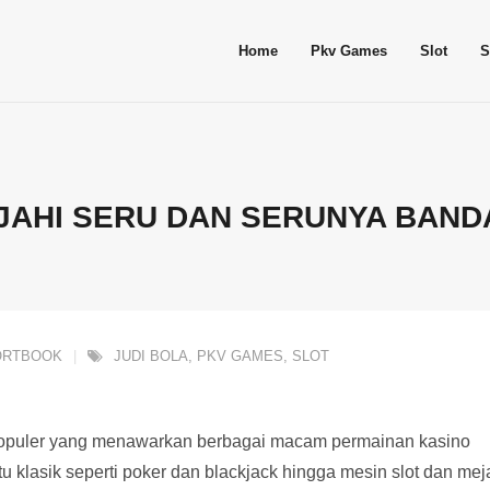
Home
Pkv Games
Slot
S
JAHI SERU DAN SERUNYA BAND
ORTBOOK
JUDI BOLA
,
PKV GAMES
,
SLOT
 populer yang menawarkan berbagai macam permainan kasino
u klasik seperti poker dan blackjack hingga mesin slot dan mej