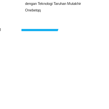
dengan Teknologi Taruhan Mutakhir
Onebetqq
g
LINK LAINNYA
slot terpercaya
data pengeluaran hk
dominoqq
bandarqq
situs pkv games
bandarqq
qq
dominoqq
qq