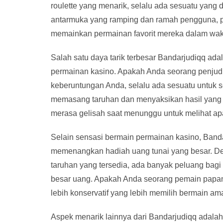
roulette yang menarik, selalu ada sesuatu yang
antarmuka yang ramping dan ramah pengguna, p
memainkan permainan favorit mereka dalam wakt
Salah satu daya tarik terbesar Bandarjudiqq a
permainan kasino. Apakah Anda seorang penjud
keberuntungan Anda, selalu ada sesuatu untuk se
memasang taruhan dan menyaksikan hasil yang t
merasa gelisah saat menunggu untuk melihat ap
Selain sensasi bermain permainan kasino, Ban
memenangkan hadiah uang tunai yang besar. Den
taruhan yang tersedia, ada banyak peluang bag
besar uang. Apakah Anda seorang pemain papan
lebih konservatif yang lebih memilih bermain a
Aspek menarik lainnya dari Bandarjudiqq adalah 