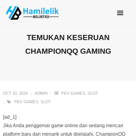
Skip
to
content
TEMUKAN KESERUAN
CHAMPIONQQ GAMING
OCT 10, 2024
ADMIN
PKV GAMES
,
SLOT
PKV GAMES
,
SLOT
[ad_1]
Jika Anda penggemar game online dan sedang mencari
platform baru dan menarik untuk dijelajahi, ChampionQQ