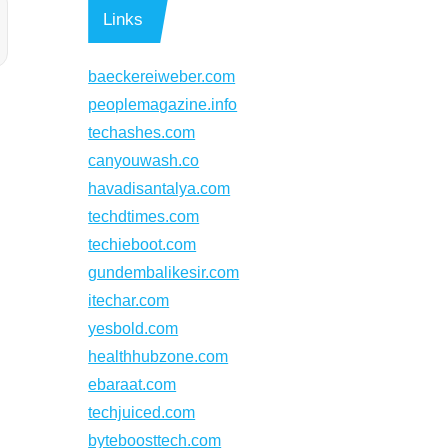
Links
baeckereiweber.com
peoplemagazine.info
techashes.com
canyouwash.co
havadisantalya.com
techdtimes.com
techieboot.com
gundembalikesir.com
itechar.com
yesbold.com
healthhubzone.com
ebaraat.com
techjuiced.com
byteboosttech.com