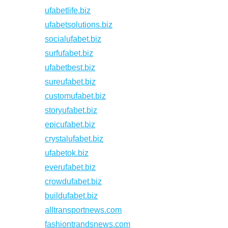
ufabetlife.biz
ufabetsolutions.biz
socialufabet.biz
surfufabet.biz
ufabetbest.biz
sureufabet.biz
customufabet.biz
storyufabet.biz
epicufabet.biz
crystalufabet.biz
ufabetok.biz
everufabet.biz
crowdufabet.biz
buildufabet.biz
alltransportnews.com
fashiontrandsnews.com