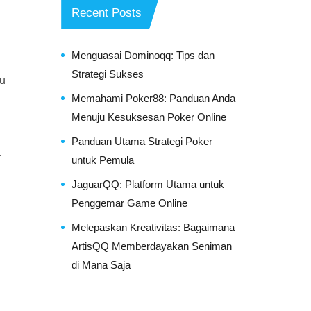
Recent Posts
Menguasai Dominoqq: Tips dan
Strategi Sukses
tu
Memahami Poker88: Panduan Anda
Menuju Kesuksesan Poker Online
Panduan Utama Strategi Poker
a
untuk Pemula
JaguarQQ: Platform Utama untuk
Penggemar Game Online
Melepaskan Kreativitas: Bagaimana
ArtisQQ Memberdayakan Seniman
di Mana Saja