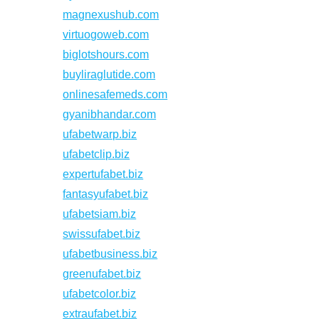
magnexushub.com
virtuogoweb.com
biglotshours.com
buyliraglutide.com
onlinesafemeds.com
gyanibhandar.com
ufabetwarp.biz
ufabetclip.biz
expertufabet.biz
fantasyufabet.biz
ufabetsiam.biz
swissufabet.biz
ufabetbusiness.biz
greenufabet.biz
ufabetcolor.biz
extraufabet.biz