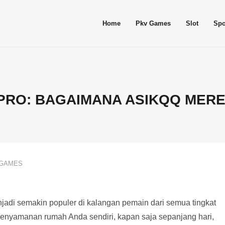
Home
Pkv Games
Slot
Spo
PRO: BAGAIMANA ASIKQQ MER
 GAMES
njadi semakin populer di kalangan pemain dari semua tingkat
kenyamanan rumah Anda sendiri, kapan saja sepanjang hari,