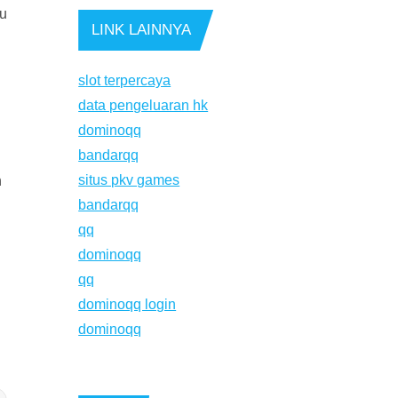
tu
LINK LAINNYA
slot terpercaya
data pengeluaran hk
dominoqq
bandarqq
situs pkv games
n
bandarqq
qq
dominoqq
qq
dominoqq login
dominoqq