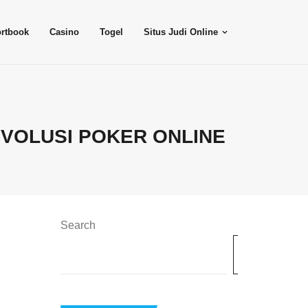
rtbook
Casino
Togel
Situs Judi Online
EVOLUSI POKER ONLINE
Search
SEARCH