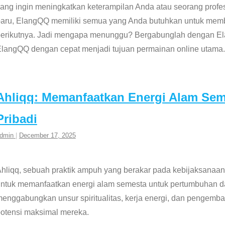
ang ingin meningkatkan keterampilan Anda atau seorang prof
aru, ElangQQ memiliki semua yang Anda butuhkan untuk mem
erikutnya. Jadi mengapa menunggu? Bergabunglah dengan Elan
langQQ dengan cepat menjadi tujuan permainan online utama.
Ahliqq: Memanfaatkan Energi Alam Se
Pribadi
dmin
|
December 17, 2025
hliqq, sebuah praktik ampuh yang berakar pada kebijaksanaan
ntuk memanfaatkan energi alam semesta untuk pertumbuhan dan
enggabungkan unsur spiritualitas, kerja energi, dan pengemb
otensi maksimal mereka.