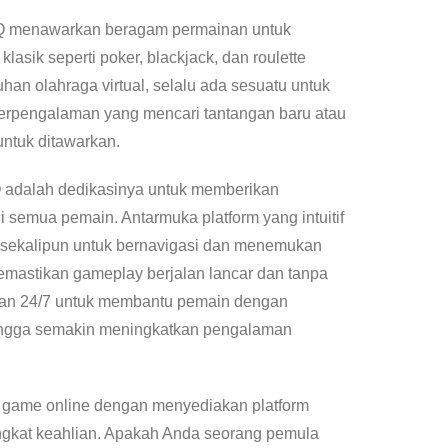
QQ menawarkan beragam permainan untuk
asik seperti poker, blackjack, dan roulette
han olahraga virtual, selalu ada sesuatu untuk
 berpengalaman yang mencari tantangan baru atau
ntuk ditawarkan.
adalah dedikasinya untuk memberikan
emua pemain. Antarmuka platform yang intuitif
sekalipun untuk bernavigasi dan menemukan
emastikan gameplay berjalan lancar dan tanpa
an 24/7 untuk membantu pemain dengan
hingga semakin meningkatkan pengalaman
 game online dengan menyediakan platform
ngkat keahlian. Apakah Anda seorang pemula