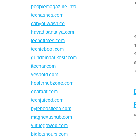
peoplemagazine.info
techashes.com
canyouwash.co
havadisantalya.com
K
techdtimes.com
m
techieboot.com
K
gundembalikesir.com
s
itechar.com
p
yesbold.com
healthhubzone.com
ebaraat.com
techjuiced.com
byteboosttech.com
a
magnexushub.com
virtuogoweb.com
biglotshours.com
G