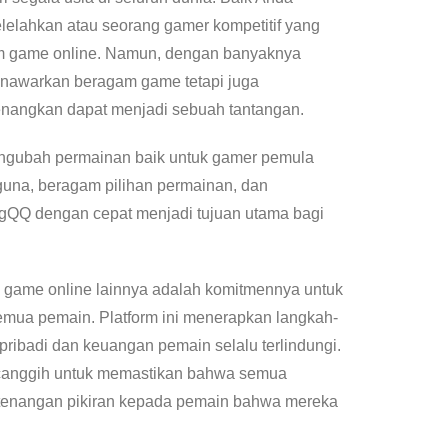
elelahkan atau seorang gamer kompetitif yang
form game online. Namun, dengan banyaknya
menawarkan beragam game tetapi juga
angkan dapat menjadi sebuah tantangan.
engubah permainan baik untuk gamer pemula
una, beragam pilihan permainan, dan
gQQ dengan cepat menjadi tujuan utama bagi
m game online lainnya adalah komitmennya untuk
mua pemain. Platform ini menerapkan langkah-
ibadi dan keuangan pemain selalu terlindungi.
 canggih untuk memastikan bahwa semua
etenangan pikiran kepada pemain bahwa mereka