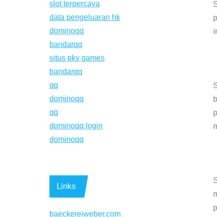
slot terpercaya
S
data pengeluaran hk
p
dominoqq
i
bandarqq
situs pkv games
bandarqq
qq
S
dominoqq
b
qq
p
dominoqq login
m
dominoqq
S
Links
m
p
baeckereiweber.com