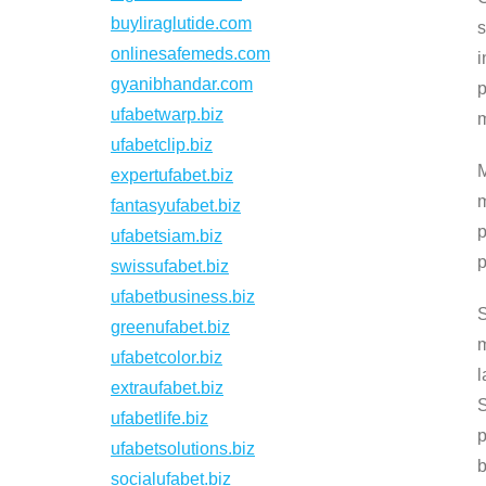
buyliraglutide.com
s
onlinesafemeds.com
i
gyanibhandar.com
p
ufabetwarp.biz
m
ufabetclip.biz
M
expertufabet.biz
m
fantasyufabet.biz
p
ufabetsiam.biz
p
swissufabet.biz
ufabetbusiness.biz
S
greenufabet.biz
m
ufabetcolor.biz
l
extraufabet.biz
S
ufabetlife.biz
p
ufabetsolutions.biz
b
socialufabet.biz