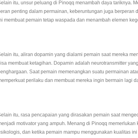
elain itu, unsur peluang di Pinoqq menambah daya tariknya. 
eran penting dalam permainan, keberuntungan juga berperan 
ni membuat pemain tetap waspada dan menambah elemen kege
elain itu, aliran dopamin yang dialami pemain saat mereka 
isa membuat ketagihan. Dopamin adalah neurotransmitter ya
enghargaan. Saat pemain memenangkan suatu permainan atau
emperkuat perilaku dan membuat mereka ingin bermain lagi da
elain itu, rasa pencapaian yang dirasakan pemain saat meng
enjadi motivator yang ampuh. Menang di Pinoqq memerlukan ko
sikologis, dan ketika pemain mampu menggunakan kualitas ini 