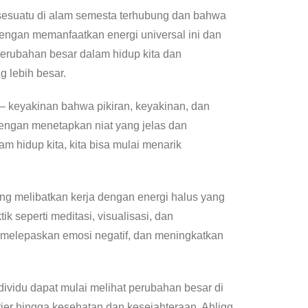
 sesuatu di alam semesta terhubung dan bahwa
Dengan memanfaatkan energi universal ini dan
perubahan besar dalam hidup kita dan
 lebih besar.
 – keyakinan bahwa pikiran, keyakinan, dan
Dengan menetapkan niat yang jelas dan
m hidup kita, kita bisa mulai menarik
yang melibatkan kerja dengan energi halus yang
tik seperti meditasi, visualisasi, dan
 melepaskan emosi negatif, dan meningkatkan
ividu dapat mulai melihat perubahan besar di
er hingga kesehatan dan kesejahteraan. Ahliqq